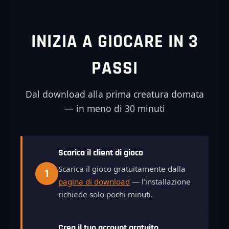
INIZIA A GIOCARE IN 3
PASSI
Dal download alla prima creatura domata
— in meno di 30 minuti
Scarica il client di gioco
Scarica il gioco gratuitamente dalla
1
pagina di download
— l’installazione
richiede solo pochi minuti.
Crea il tuo account gratuito