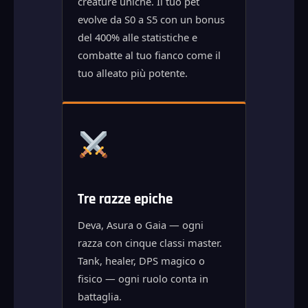
creature uniche. Il tuo pet
evolve da S0 a S5 con un bonus
del 400% alle statistiche e
combatte al tuo fianco come il
tuo alleato più potente.
Tre razze epiche
Deva, Asura o Gaia — ogni
razza con cinque classi master.
Tank, healer, DPS magico o
fisico — ogni ruolo conta in
battaglia.