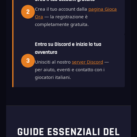
Crea il tuo account dalla
pagina Gioca
2
Ora
— la registrazione è
completamente gratuita.
Entra su Discord e inizia la tua
avventura
3
Unisciti al nostro
server Discord
—
per aiuto, eventi e contatto con i
giocatori italiani.
GUIDE ESSENZIALI DEL