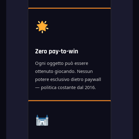
Zero pay-to-win
Ogni oggetto può essere
ottenuto giocando. Nessun
potere esclusivo dietro paywall
— politica costante dal 2016.