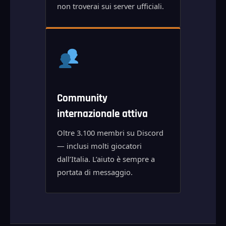
non troverai sui server ufficiali.
Community
internazionale attiva
Oltre 3.100 membri su Discord
— inclusi molti giocatori
dall’Italia. L’aiuto è sempre a
portata di messaggio.