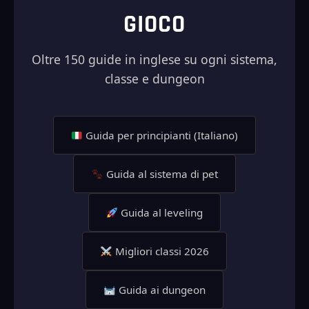
GIOCO
Oltre 150 guide in inglese su ogni sistema,
classe e dungeon
Guida per principianti (Italiano)
Guida al sistema di pet
Guida al leveling
Migliori classi 2026
Guida ai dungeon