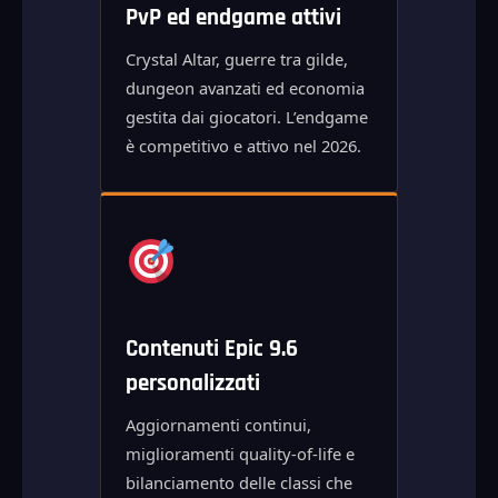
PvP ed endgame attivi
Crystal Altar, guerre tra gilde,
dungeon avanzati ed economia
gestita dai giocatori. L’endgame
è competitivo e attivo nel 2026.
Contenuti Epic 9.6
personalizzati
Aggiornamenti continui,
miglioramenti quality-of-life e
bilanciamento delle classi che