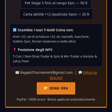
Pet Stage 5 fino al rango Epic — 50 $
Carta abilità +12 (qualsiasi tipo) — 20 $
Scambia i tuoi T-Gold Coins con:
Armi +25, set di armature +25, ali, mantelli, maschere,
Golden Spin, forzieri misteriosi e molto altro!
Posizione degli NPC
T-Coin / Item Shop Trader & Spin & Win Trader a Horizon &
Laksy Town
RappelzTournament@gmail.com |
Entra su
Discord
DONA ORA
PayPal · 100% sicuro · Bonus applicato automaticamente