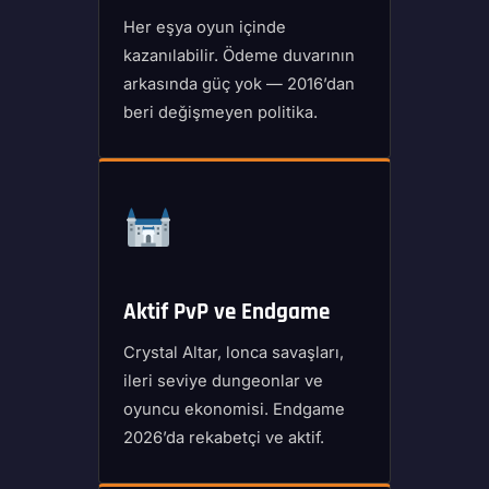
Her eşya oyun içinde
kazanılabilir. Ödeme duvarının
arkasında güç yok — 2016’dan
beri değişmeyen politika.
Aktif PvP ve Endgame
Crystal Altar, lonca savaşları,
ileri seviye dungeonlar ve
oyuncu ekonomisi. Endgame
2026’da rekabetçi ve aktif.