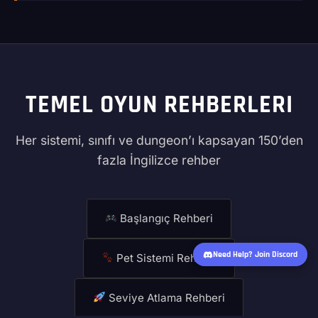
TEMEL OYUN REHBERLERI
Her sistemi, sınıfı ve dungeon’ı kapsayan 150’den
fazla İngilizce rehber
Başlangıç Rehberi
Need Help? Join Discord
Pet Sistemi Rehberi
Seviye Atlama Rehberi