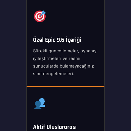
Özel Epic 9.6 İçeriği
Sürekli güncellemeler, oynanış
iyileştirmeleri ve resmi
sunucularda bulamayacağınız
sınıf dengelemeleri.
Aktif Uluslararası