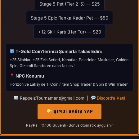
Stage 5 Pet (Tier 2-5) — $25
Stage 5 Epic Ranka Kadar Pet — $50
+12 Skill Kartı (Her Tür) — $20
T-Gold Coin’lerinizi Şunlarla Takas Edin:
+25 Silahlar, +25 Zırh Setleri, Kanatlar, Pelerinler, Maskeler, Golden
Spin, Gizemli Sandık ve daha fazlası!
NPC Konumu
Horizon ve Laksy’de T-Coin / Item Shop Trader & Spin & Win Trader
RappelzTournament@gmail.com |
Discord’a Katıl
ŞIMDI BAĞIŞ YAP
PayPal · %100 Güvenli · Bonus otomatik uygulanır