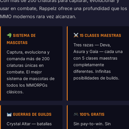
Con más de 200 criaturas para capturar, evolucionar y
usar en combate, Rappelz ofrece una profundidad que los
MMO modernos rara vez alcanzan.
SISTEMA DE
15 CLASES MAESTRAS
MASCOTAS
Tres razas — Deva,
Asura y Gaia — cada una
Captura, evoluciona y
con 5 clases maestras
comanda más de 200
completamente
criaturas únicas en
diferentes. Infinitas
combate. El mejor
posibilidades de builds.
sistema de mascotas de
todos los MMORPGs
clásicos.
GUERRAS DE GUILDS
100% GRATIS
Crystal Altar — batallas
Sin pay-to-win. Sin