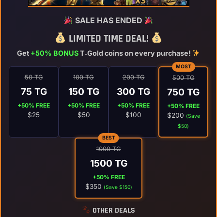
SALE HAS ENDED
LIMITED TIME DEAL!
Get
+50% BONUS
T‑Gold coins on every purchase!
MOST
50 TG
100 TG
200 TG
500 TG
75 TG
150 TG
300 TG
750 TG
+50% FREE
+50% FREE
+50% FREE
+50% FREE
$25
$50
$100
$200
(Save
$50)
BEST
1000 TG
1500 TG
+50% FREE
$350
(Save $150)
OTHER DEALS