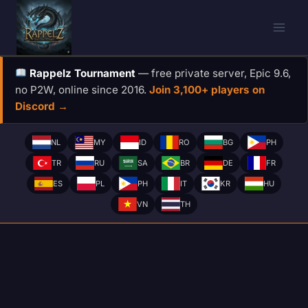
Skip
to
content
Rappelz Tournament
— free private server, Epic 9.6,
no P2W, online since 2016.
Join 3,100+ players on
Discord →
NL
MY
ID
RO
BG
PH
TR
RU
SA
BR
DE
FR
ES
PL
PH
IT
KR
HU
VN
TH