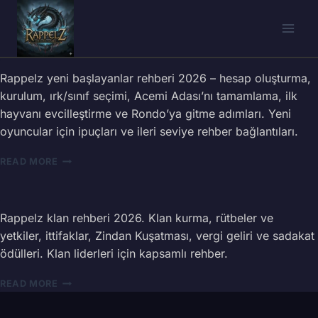
Skip
to
content
Rappelz yeni başlayanlar rehberi 2026 – hesap oluşturma,
kurulum, ırk/sınıf seçimi, Acemi Adası’nı tamamlama, ilk
hayvanı evcilleştirme ve Rondo’ya gitme adımları. Yeni
oyuncular için ipuçları ve ileri seviye rehber bağlantıları.
RAPPELZ
READ MORE
YENI
BAŞLAYANLAR
REHBERI
–
Rappelz klan rehberi 2026. Klan kurma, rütbeler ve
İLK
yetkiler, ittifaklar, Zindan Kuşatması, vergi geliri ve sadakat
ADIMLAR
ödülleri. Klan liderleri için kapsamlı rehber.
VE
İPUÇLARI
RAPPELZ
READ MORE
(2026)
KLAN
REHBERI