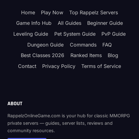
–
KURMA,
Home
Play Now
Top Rappelz Servers
RÜTBELER
VE
Game Info Hub
All Guides
Beginner Guide
KUŞATMA
(2026)
Leveling Guide
Pet System Guide
PvP Guide
Dungeon Guide
Commands
FAQ
Best Classes 2026
Ranked Items
Blog
Contact
Privacy Policy
Terms of Service
ABOUT
RappelzOnlineGame.com is your hub for classic MMORPG
private servers — guides, server lists, reviews and
community resources.