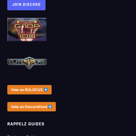
JOIN DISCORD
Vote on RULOCUS
Vote on DiscordHunt
RAPPELZ GUIDES